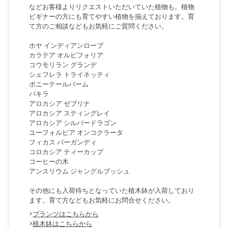
などお客様よりリクエストいただいていた植物も。植物
ビギナーの方にも育てやすい植物を揃えております。育
て方のご相談などもお気軽にご質問ください。
ホヤ インディアンロープ
カラテア オルビフォリア
コウモリラン グランデ
シェフレラ トライネッティ
ポニーテールパーム
パキラ
アロカシア ゼブリナ
アロカシア スティングレイ
アロカシア シルバードラゴン
ユーフォルビア オンコクラータ
フィカス バーガンディ
コロカシア ティーカップ
コーヒーの木
アンスリウム ジャングルブッシュ
その他にも入荷待ちとなっていた植木鉢が入荷しており
ます。育て方などもお気軽にお問合せください。
>
プランツはこちらから
>
植木鉢はこちらから