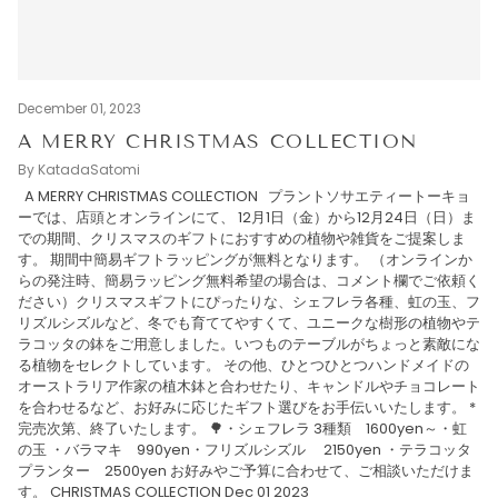
December 01, 2023
A MERRY CHRISTMAS COLLECTION
By KatadaSatomi
A MERRY CHRISTMAS COLLECTION プラントソサエティートーキョ
ーでは、店頭とオンラインにて、 12月1日（金）から12月24日（日）ま
での期間、クリスマスのギフトにおすすめの植物や雑貨をご提案しま
す。 期間中簡易ギフトラッピングが無料となります。 （オンラインか
らの発注時、簡易ラッピング無料希望の場合は、コメント欄でご依頼く
ださい）クリスマスギフトにぴったりな、シェフレラ各種、虹の玉、フ
リズルシズルなど、冬でも育ててやすくて、ユニークな樹形の植物やテ
ラコッタの鉢をご用意しました。いつものテーブルがちょっと素敵にな
る植物をセレクトしています。 その他、ひとつひとつハンドメイドの
オーストラリア作家の植木鉢と合わせたり、キャンドルやチョコレート
を合わせるなど、お好みに応じたギフト選びをお手伝いいたします。 *
完売次第、終了いたします。 🌳・シェフレラ 3種類 1600yen～・虹
の玉 ・バラマキ 990yen・フリズルシズル 2150yen ・テラコッタ
プランター 2500yen お好みやご予算に合わせて、ご相談いただけま
す。 CHRISTMAS COLLECTION Dec 01 2023