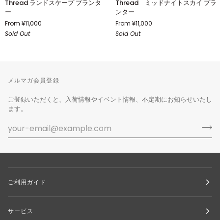
Thread ランドスケープ プランタ
Thread ミッドナイトスカイ プラ
by
Planter
ー
ンター
Leaf
by
From ¥11,000
From ¥11,000
&
Leaf
Sold Out
Sold Out
Thread
&
ラ
Thread
ン
ミ
ド
ッ
ス
ド
メルマガ会員登録
ケ
ナ
ー
イ
ご登録いただくと、入荷情報やイベント情報、不定期にお知らせいたし
プ
ト
ます。
プ
ス
ラ
カ
ン
イ
タ
プ
ー
ラ
ン
タ
ー
ご利用ガイド
サービス